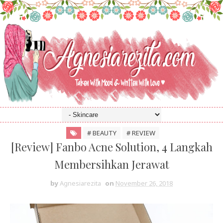
# BEAUTY
# REVIEW
[Review] Fanbo Acne Solution, 4 Langkah
Membersihkan Jerawat
by
Agnesiarezita
on
November 26, 2018